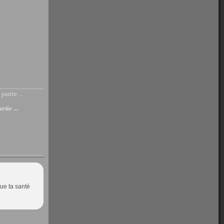
tie ...
que ta santé