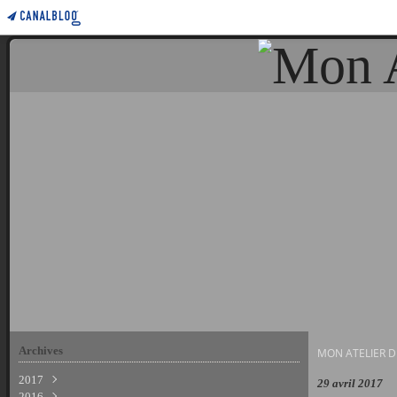
Archives
MON ATELIER D
2017
29 avril 2017
2016
Avril
(1)