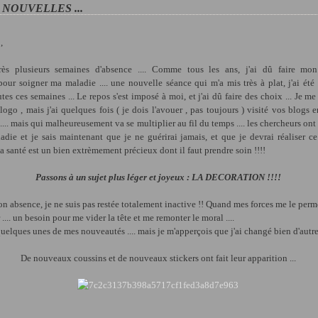
NOUVELLES ...
,
rès plusieurs semaines d'absence .... Comme tous les ans, j'ai dû faire mon
our soigner ma maladie .... une nouvelle séance qui m'a mis très à plat, j'ai été
es ces semaines ... Le repos s'est imposé à moi, et j'ai dû faire des choix ... Je m
logo , mais j'ai quelques fois ( je dois l'avouer , pas toujours ) visité vos blogs e
 .... mais qui malheureusement va se multiplier au fil du temps .... les chercheurs ont
ie et je sais maintenant que je ne guérirai jamais, et que je devrai réaliser ce
.. La santé est un bien extrèmement précieux dont il faut prendre soin !!!!
Passons à un sujet plus léger et joyeux : LA DECORATION !!!!
 absence, je ne suis pas restée totalement inactive !! Quand mes forces me le permet
 .... un besoin pour me vider la tête et me remonter le moral ....
uelques unes de mes nouveautés .... mais je m'apperçois que j'ai changé bien d'autres
De nouveaux coussins et de nouveaux stickers ont fait leur apparition ...