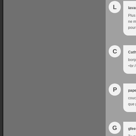
L
lava
Plus
ne m
pour
C
Cath
bonj
<br 
P
pape
couc
que p
G
gfe