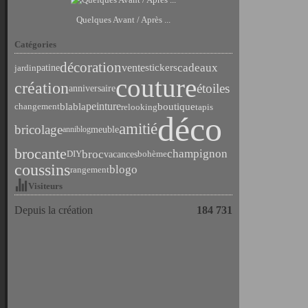
Quelques Avant / Après ...
Catégories
décoration
cadeaux
vente
stickers
jardin
patine
couture
création
étoiles
anniversaire
peinture
blabla
boutique
relooking
tapis
changement
déco
amitié
bricolage
meuble
anniblog
brocante
champignon
broc
vacances
DIY
bohème
coussins
blogo
rangement
Visiteurs
Depuis la création
184 731