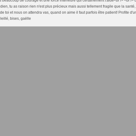
s beaucoup de courage et une force intérieure qui certainement t'aide<br /> <br /> 
idien, tu as raison rien n'est plus précieux mais aussi tellement fragile que la santé
 de toi et nous on attendra vas, quand on aime il faut parfois être patient! Profite d
eillé, bises, gaëlle