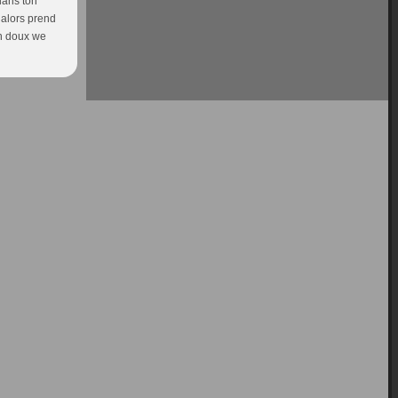
dans ton
, alors prend
'un doux we