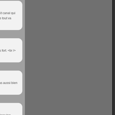
it canal qui
e tout va
fort. <br />
as aussi bien