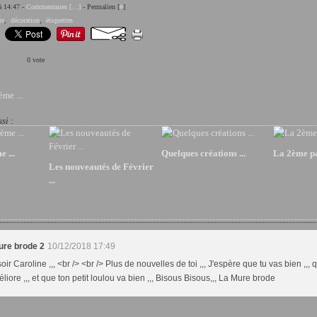
 à 14:47 -
Commentaires [
…
]
- Permalien [
#
]
re
,
décoration
,
étiquettes
0 vote
me ...
si :
 ...
Quelques créations ...
La 2ème par
Les nouveautés de Février
...
ure brode 2
10/12/2018 17:49
ir Caroline ,,, <br /> <br /> Plus de nouvelles de toi ,,, J'espère que tu vas bien ,,, 
liore ,,, et que ton petit loulou va bien ,,, Bisous Bisous,,, La Mure brode