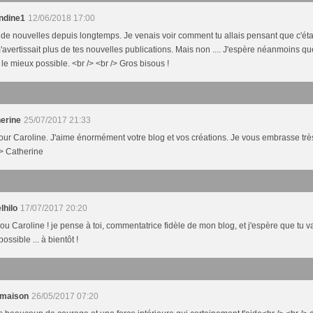
ndine1
12/06/2018 17:00
 de nouvelles depuis longtemps. Je venais voir comment tu allais pensant que c'éta
'avertissait plus de tes nouvelles publications. Mais non .... J'espère néanmoins qu
 le mieux possible. <br /> <br /> Gros bisous !
erine
25/07/2017 21:33
our Caroline. J'aime énormément votre blog et vos créations. Je vous embrasse très 
/> Catherine
lhilo
17/07/2017 20:20
ou Caroline ! je pense à toi, commentatrice fidèle de mon blog, et j'espère que tu v
ossible ... à bientôt !
emaison
26/05/2017 07:20