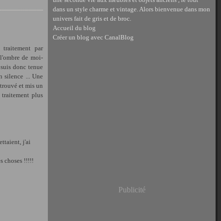
dans un style charme et vintage. Alors bienvenue dans mon
univers fait de gris et de broc.
Accueil du blog
Créer un blog avec CanalBlog
 traitement par
 l'ombre de moi-
e suis donc tenue
n silence ... Une
 trouvé et mis un
 traitement plus
taient, j'ai
 choses !!!!!
Publicité