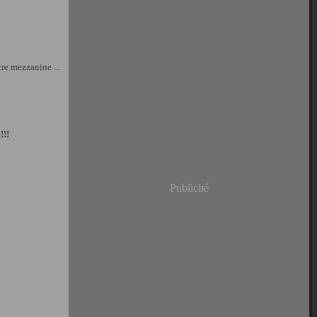
re mezzanine ...
!!!
Publicité