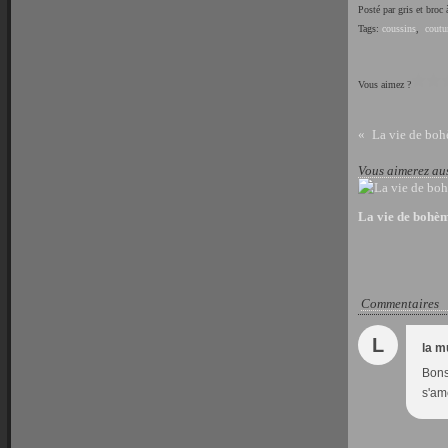
Posté par gris et broc
Tags:
coussins
,
coutu
Vous aimez ?
La vie de bohè
Vous aimerez aus
La vie de bohème
Commentaires
L
la m
Bonso
s'amé