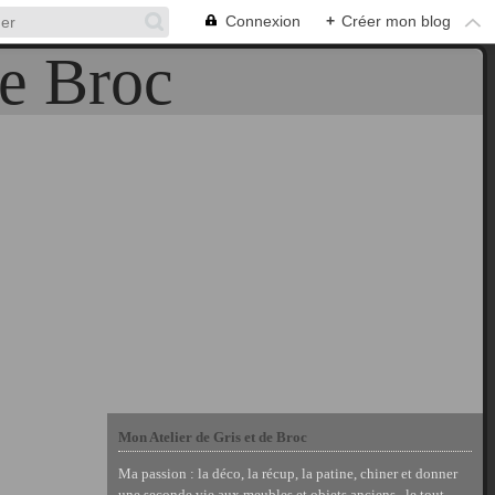
Connexion
+
Créer mon blog
Mon Atelier de Gris et de Broc
Ma passion : la déco, la récup, la patine, chiner et donner
une seconde vie aux meubles et objets anciens , le tout