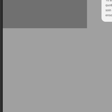
Tu a
quot
soin
ensol