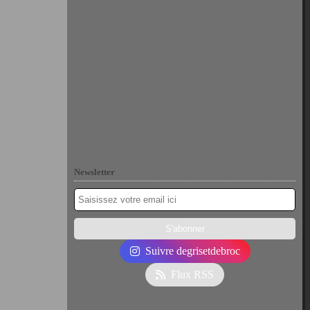
Newsletter
Suivre degrisetdebroc
Flux RSS